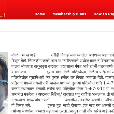
Home
Membership Plans
How to Pa
मंगळ - मंगल आहे. तरीही विवाह जमवण्यातील अडथळा अज्ञानाने ठर
दिसून येतो. निमहकीम खतरे जान या म्हणीप्रमाणे अर्धवट ज्ञान हे व
पालक मंगळाचा बागुलबुवा करतात. एखाद्याला मंगळ आहे ह्याची पडताळणी स्
व मग करा. दूसरा भाग मंगळी पत्रिकेला मंगळीच पत्रिका लागते
पत्रिकेतील ग्रहस्थिती जर पुरक असेल तर विवाह जमवता येतो. यासाठी
पत्रिका मंगळी नसली तरी चालेल पण त्या दुसऱ्या पत्रिकेत शनि 1-4-7-8
सप्तम स्थानावर असावी. तसेच ज्या पत्रिकेत मंगळ 1-4-7-8-12 या स्था
सप्तमात मकरेचा / अष्टमात सिंहेचा/ द्वादशात धनु राशीचा असल्यास ती 
असल्यास मंगळ दोष नसतो. जगातील सर्वश्रेष्ठ व्यक्ती मंगळीच असतात.
ही विसरु नये. दुसरा मुद्दा नाडी दोषाचा. एक नाड येत असली तरी त्या
त्यांच्या चरणांचा अभ्यास महत्वाचा ठरतो. त्यातुन नाडी दोष खरेच आहे क