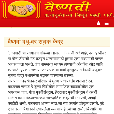
Toggle
navigation
Toggl
|
About Us
navig
वैष्णवी वधू-वर सूचक केंद्र
'लग्नगाठी या स्वर्गातच बांधल्या जातात...!' अगदी खरं आहे, पण, पृथ्वीवर
या दोन जीवांची भेट घडवून आणण्यासाठी कुण्या एका माध्यमाची जरूर
आवश्यकता असते. तेच नाममात्र माध्यम होण्याची आंतरिक ओढ आणि
त्यासाठी पूरक असणारा जनसंपर्क या बाबी प्रामुख्याने वैष्णवी वधू-वर
सूचक केंद्र स्थापनेला उद्युक्त करणाऱ्या ठरल्या.
सराफ कानडखेडकर परिवाराचे मुख्य आधारस्तंभ असणारे स्व.
माधवराव सराफ हे जुन्या पिढीतील सामाजिक चळवळीतील एक
अग्रगण्य नाव. गोवा मुक्तीसंग्राम, हैदराबाद मुक्तीसंग्राम ते अगदी
ललित कला मंडळासारख्या सांस्कृतिक केंद्राची उभारणी, अगदी
काहीही असो, माधवराव आण्णा स्वतःला त्या कार्यात झोकून द्यायचे. पुढे
एका कला शिक्षकाने उभारलेला व्यवसाय हे त्यांच्या सचोटीचे आणि या