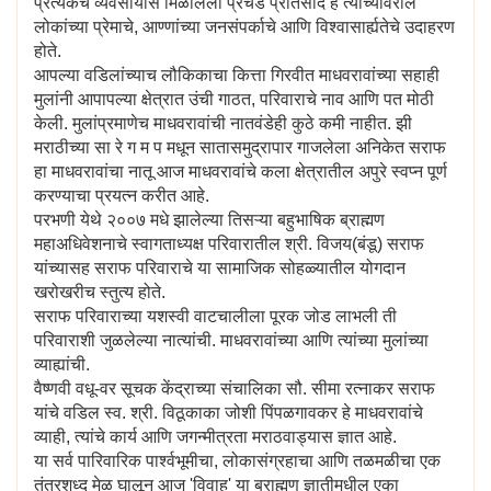
प्रत्येकच व्यवसायास मिळालेला प्रचंड प्रतिसाद हे त्यांच्यावरील
लोकांच्या प्रेमाचे, आण्णांच्या जनसंपर्काचे आणि विश्वासार्ह्यतेचे उदाहरण
होते.
आपल्या वडिलांच्याच लौकिकाचा कित्ता गिरवीत माधवरावांच्या सहाही
मुलांनी आपापल्या क्षेत्रात उंची गाठत, परिवाराचे नाव आणि पत मोठी
केली. मुलांप्रमाणेच माधवरावांची नातवंडेही कुठे कमी नाहीत. झी
मराठीच्या सा रे ग म प मधून सातासमुद्रापार गाजलेला अनिकेत सराफ
हा माधवरावांचा नातू आज माधवरावांचे कला क्षेत्रातील अपुरे स्वप्न पूर्ण
करण्याचा प्रयत्न करीत आहे.
परभणी येथे २००७ मधे झालेल्या तिसऱ्या बहुभाषिक ब्राह्मण
महाअधिवेशनाचे स्वागताध्यक्ष परिवारातील श्री. विजय(बंडू) सराफ
यांच्यासह सराफ परिवाराचे या सामाजिक सोहळ्यातील योगदान
खरोखरीच स्तुत्य होते.
सराफ परिवाराच्या यशस्वी वाटचालीला पूरक जोड लाभली ती
परिवाराशी जुळलेल्या नात्यांची. माधवरावांच्या आणि त्यांच्या मुलांच्या
व्याह्यांची.
वैष्णवी वधू-वर सूचक केंद्राच्या संचालिका सौ. सीमा रत्नाकर सराफ
यांचे वडिल स्व. श्री. विठूकाका जोशी पिंपळगावकर हे माधवरावांचे
व्याही, त्यांचे कार्य आणि जगन्मीत्रता मराठवाड्यास ज्ञात आहे.
या सर्व पारिवारिक पार्श्वभूमीचा, लोकासंग्रहाचा आणि तळमळीचा एक
तंत्रशुध्द मेळ घालून आज 'विवाह' या ब्राह्मण ज्ञातीमधील एका